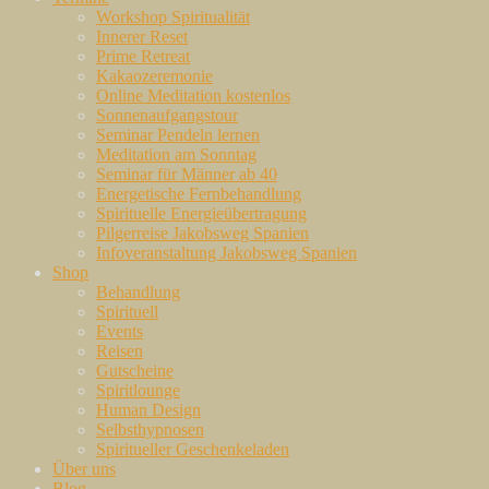
Workshop Spiritualität
Innerer Reset
Prime Retreat
Kakaozeremonie
Online Meditation kostenlos
Sonnenaufgangstour
Seminar Pendeln lernen
Meditation am Sonntag
Seminar für Männer ab 40
Energetische Fernbehandlung
Spirituelle Energieübertragung
Pilgerreise Jakobsweg Spanien
Infoveranstaltung Jakobsweg Spanien
Shop
Behandlung
Spirituell
Events
Reisen
Gutscheine
Spiritlounge
Human Design
Selbsthypnosen
Spiritueller Geschenkeladen
Über uns
Blog