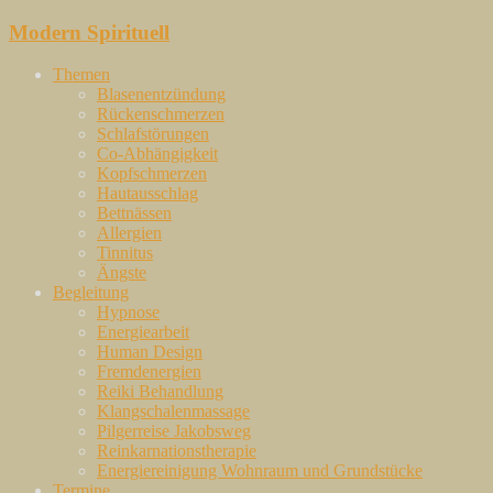
Zum
Modern Spirituell
Inhalt
springen
Themen
Blasenentzündung
Rückenschmerzen
Schlafstörungen
Co-Abhängigkeit
Kopfschmerzen
Hautausschlag
Bettnässen
Allergien
Tinnitus
Ängste
Begleitung
Hypnose
Energiearbeit
Human Design
Fremdenergien
Reiki Behandlung
Klangschalenmassage
Pilgerreise Jakobsweg
Reinkarnationstherapie
Energiereinigung Wohnraum und Grundstücke
Termine