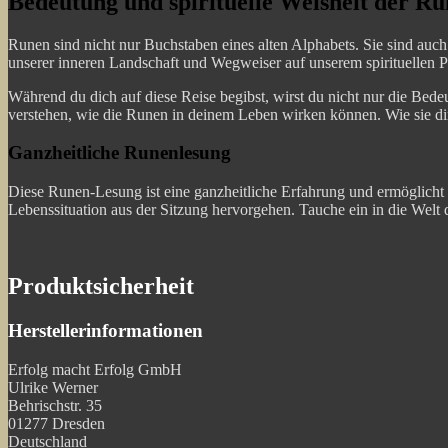
Bedeutung und spirituelle Weisheit der R
Runen sind nicht nur Buchstaben eines alten Alphabets. Sie sind auch 
unserer inneren Landschaft und Wegweiser auf unserem spirituellen Pf
Während du dich auf diese Reise begibst, wirst du nicht nur die Be
verstehen, wie die Runen in deinem Leben wirken können. Wie sie di
Ganzheitliche Runenlesung
Diese Runen-Lesung ist eine ganzheitliche Erfahrung und ermöglicht di
Lebenssituation aus der Sitzung hervorgehen. Tauche ein in die Welt 
Produktsicherheit
Herstellerinformationen
Erfolg macht Erfolg GmbH
Ulrike Werner
Behrischstr. 35
01277 Dresden
Deutschland