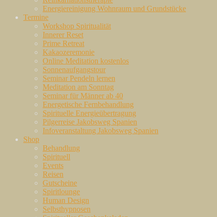
Energiereinigung Wohnraum und Grundstücke
Termine
Workshop Spiritualität
Innerer Reset
Prime Retreat
Kakaozeremonie
Online Meditation kostenlos
Sonnenaufgangstour
Seminar Pendeln lernen
Meditation am Sonntag
Seminar für Männer ab 40
Energetische Fernbehandlung
Spirituelle Energieübertragung
Pilgerreise Jakobsweg Spanien
Infoveranstaltung Jakobsweg Spanien
Shop
Behandlung
Spirituell
Events
Reisen
Gutscheine
Spiritlounge
Human Design
Selbsthypnosen