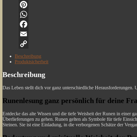
|
Spirituelle
Erkenntnisse
Pinterest
|
Antworten
WhatsApp
auf
Fragen
Facebook
Menge
Email
Copy
Beschreibung
Produktsicherheit
Link
Beschreibung
Das Leben stellt dich vor ganz unterschiedliche Herausforderungen. 
Runenlesung ganz persönlich für deine Fr
Entdecke das alte Wissen und die tiefe Weisheit der Runen in einer ga
Überlieferungen zu gehen. Runen gelten als Symbole für tiefe Einsich
Steinen. Sie ist eine Einladung, in die verborgenen Schätze der Verga