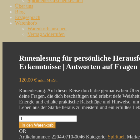
Spiritueller Geschenkeladen
Über uns
Blog
Erstgespräch
Warenkorb
Warenkorb ansehen
Vertrag widerrufen
Modern Spirituell
Vertrauensvoll & nachhaltig
Runenlesung für persönliche Herausfo
Erkenntnisse | Antworten auf Fragen
120,00
€
inkl. MwSt.
Runenlesung: Auf dieser Reise durch die germanischen Überl
deine Fragen, die dich beschäftigen und erlebst tiefe Weishei
Energie und erhalte praktische Ratschläge und Hinweise, um
Leben aus der Stärke heraus zu meistern und ein erfülltes Le
Runenlesung
für
In den Warenkorb
persönliche
OR
Herausforderungen
Artikelnummer:
2204-0710-0046
Kategorie:
Spirituell
Marke