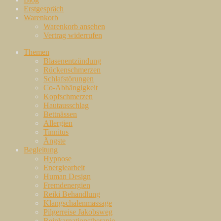
Erstgespräch
Warenkorb
Warenkorb ansehen
Vertrag widerrufen
Themen
Blasenentzündung
Rückenschmerzen
Schlafstörungen
Co-Abhängigkeit
Kopfschmerzen
Hautausschlag
Bettnässen
Allergien
Tinnitus
Ängste
Begleitung
Hypnose
Energiearbeit
Human Design
Fremdenergien
Reiki Behandlung
Klangschalenmassage
Pilgerreise Jakobsweg
Reinkarnationstherapie