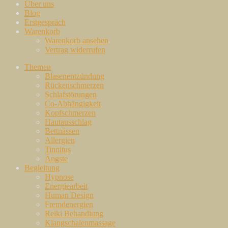
Über uns
Blog
Erstgespräch
Warenkorb
Warenkorb ansehen
Vertrag widerrufen
Themen
Blasenentzündung
Rückenschmerzen
Schlafstörungen
Co-Abhängigkeit
Kopfschmerzen
Hautausschlag
Bettnässen
Allergien
Tinnitus
Ängste
Begleitung
Hypnose
Energiearbeit
Human Design
Fremdenergien
Reiki Behandlung
Klangschalenmassage