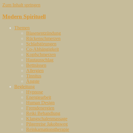
Zum Inhalt springen
Modern Spirituell
Themen
Blasenentzündung
Rückenschmerzen
Schlafstörungen
Co-Abhängigkeit
Kopfschmerzen
Hautausschlag
Bettnässen
Allergien
Tinnitus
Ängste
Begleitung
Hypnose
Energiearbeit
Human Design
Fremdenergien
Reiki Behandlung
Klangschalenmassage
Pilgerreise Jakobsweg
Reinkarnationstherapie