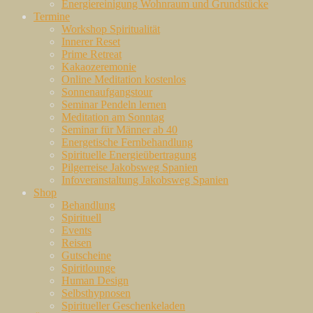
Energiereinigung Wohnraum und Grundstücke
Termine
Workshop Spiritualität
Innerer Reset
Prime Retreat
Kakaozeremonie
Online Meditation kostenlos
Sonnenaufgangstour
Seminar Pendeln lernen
Meditation am Sonntag
Seminar für Männer ab 40
Energetische Fernbehandlung
Spirituelle Energieübertragung
Pilgerreise Jakobsweg Spanien
Infoveranstaltung Jakobsweg Spanien
Shop
Behandlung
Spirituell
Events
Reisen
Gutscheine
Spiritlounge
Human Design
Selbsthypnosen
Spiritueller Geschenkeladen