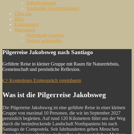
Selbsthypnosen
Spiritueller Geschenkeladen
Über uns
Blog
Erstgespräch
Warenkorb
Warenkorb ansehen
Vertrag widerrufen
Pilgerreise Jakobsweg nach Santiago
Modern Spirituell
Vertrauensvoll & nachhaltig
Geführte Reise in kleiner Gruppe mit Raum für Naturerlebnis,
Gemeinschaft und persönliche Reflexion.
👉 Kostenloses Erstgespräch vereinbaren
Was ist die Pilgerreise Jakobsweg
Die Pilgerreise Jakobsweg ist eine geführte Reise in einer kleinen
Gruppe von maximal 10 Personen, die wir im September 2027
persönlich begleiten. Auf rund 120 Kilometern führt uns der Weg
durch die beeindruckende Landschaft Nordspaniens bis nach
Santiago de Compostela. Seit Jahrhunderten gehen Menschen