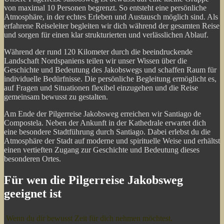
von maximal 10 Personen begrenzt. So entsteht eine persönliche
Atmosphäre, in der echtes Erleben und Austausch möglich sind. Als
erfahrene Reiseleiter begleiten wir dich während der gesamten Reise
und sorgen für einen klar strukturierten und verlässlichen Ablauf.
Während der rund 120 Kilometer durch die beeindruckende
Landschaft Nordspaniens teilen wir unser Wissen über die
Geschichte und Bedeutung des Jakobswegs und schaffen Raum für
individuelle Bedürfnisse. Die persönliche Begleitung ermöglicht es,
auf Fragen und Situationen flexibel einzugehen und die Reise
gemeinsam bewusst zu gestalten.
Am Ende der Pilgerreise Jakobsweg erreichen wir Santiago de
Compostela. Neben der Ankunft in der Kathedrale erwartet dich
eine besondere Stadtführung durch Santiago. Dabei erlebst du die
Atmosphäre der Stadt auf moderne und spirituelle Weise und erhältst
einen vertieften Zugang zur Geschichte und Bedeutung dieses
besonderen Ortes.
Für wen die Pilgerreise Jakobsweg
geeignet ist
Wenn du dir bewusst Zeit für dich nehmen möchtest.