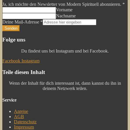
Ja, ich möchte den Newsletter von Modern Spirituell abonnieren.
*
Vorname
Nachname
möchte
Deine Mail-Adresse
*
ich
Senden
Folge uns
Du findest uns bei Instagram und bei Facebook.
Facebook
Instagram
Teile diesen Inhalt
Wenn der Inhalt für dich interessant ist, dann kannst du ihn in
deinem Netzwerk teilen.
Service
Anreise
AGB
Datenschutz
Impressum