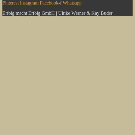
Pinterest
Instagram
Facebook-f
Whatsapp
Erfolg macht Erfolg GmbH | Ulrike Werner & Kay Buder