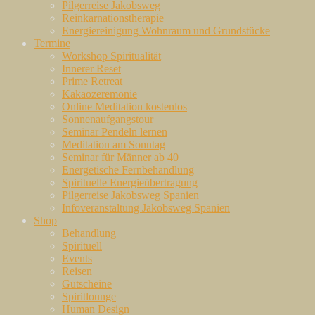
Pilgerreise Jakobsweg
Reinkarnationstherapie
Energiereinigung Wohnraum und Grundstücke
Termine
Workshop Spiritualität
Innerer Reset
Prime Retreat
Kakaozeremonie
Online Meditation kostenlos
Sonnenaufgangstour
Seminar Pendeln lernen
Meditation am Sonntag
Seminar für Männer ab 40
Energetische Fernbehandlung
Spirituelle Energieübertragung
Pilgerreise Jakobsweg Spanien
Infoveranstaltung Jakobsweg Spanien
Shop
Behandlung
Spirituell
Events
Reisen
Gutscheine
Spiritlounge
Human Design