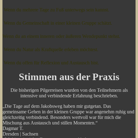
Wenn du mehrere Tage zu Fuß unterwegs sein kannst.
Wenn du Gemeinschaft in einer kleinen Gruppe schätzt.
Wenn du an einem inneren oder äußeren Wendepunkt stehst.
Wenn du Natur als Kraftquelle erleben möchtest.
Wenn du offen für Reflexion und Austausch bist.
Stimmen aus der Praxis
Die bisherigen Pilgerreisen wurden von den Teilnehmern als
intensive und verbindende Erfahrung beschrieben.
„Die Tage auf dem Jakobsweg haben mir gutgetan. Das
gemeinsame Gehen in der kleinen Gruppe war angenehm ruhig und
gleichzeitig verbindend. Besonders wertvoll war für mich die
Mischung aus Austausch und stillen Momenten.“
Dagmar T.
Dresden | Sachsen