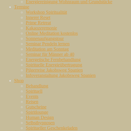
Energiereinigung Wohnraum und Grundstücke
Termine
Workshop Spiritualität
Innerer Reset
Prime Retreat
Kakaozeremonie
Online Meditation kostenlos
Sonnenaufgangstour
Seminar Pendeln lernen
Meditation am Sonntag
Seminar für Männer ab 40
Energetische Fernbehandlung
Spirituelle Energieübertragung
Pilgerreise Jakobsweg Spanien
Infoveranstaltung Jakobsweg Spanien
Shop
Behandlung
Spirituell
Events
Reisen
Gutscheine
Spiritlounge
Human Design
Selbsthypnosen
Spiritueller Geschenkeladen