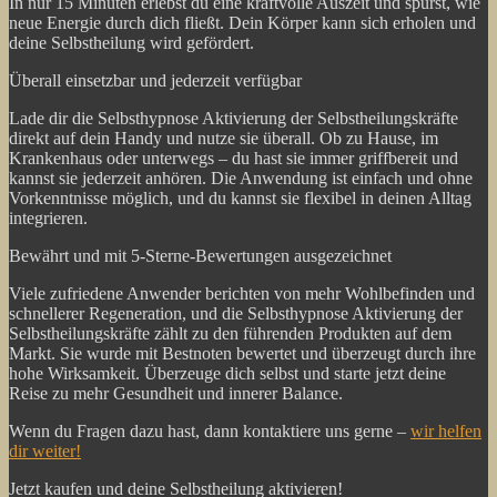
In nur 15 Minuten erlebst du eine kraftvolle Auszeit und spürst, wie
neue Energie durch dich fließt. Dein Körper kann sich erholen und
deine Selbstheilung wird gefördert.
Überall einsetzbar und jederzeit verfügbar
Lade dir die Selbsthypnose Aktivierung der Selbstheilungskräfte
direkt auf dein Handy und nutze sie überall. Ob zu Hause, im
Krankenhaus oder unterwegs – du hast sie immer griffbereit und
kannst sie jederzeit anhören. Die Anwendung ist einfach und ohne
Vorkenntnisse möglich, und du kannst sie flexibel in deinen Alltag
integrieren.
Bewährt und mit 5-Sterne-Bewertungen ausgezeichnet
Viele zufriedene Anwender berichten von mehr Wohlbefinden und
schnellerer Regeneration, und die Selbsthypnose Aktivierung der
Selbstheilungskräfte zählt zu den führenden Produkten auf dem
Markt. Sie wurde mit Bestnoten bewertet und überzeugt durch ihre
hohe Wirksamkeit. Überzeuge dich selbst und starte jetzt deine
Reise zu mehr Gesundheit und innerer Balance.
Wenn du Fragen dazu hast, dann kontaktiere uns gerne –
wir helfen
dir weiter!
Jetzt kaufen und deine Selbstheilung aktivieren!