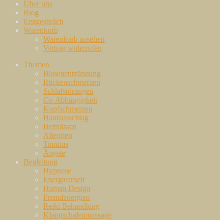
Über uns
Blog
Erstgespräch
Warenkorb
Warenkorb ansehen
Vertrag widerrufen
Themen
Blasenentzündung
Rückenschmerzen
Schlafstörungen
Co-Abhängigkeit
Kopfschmerzen
Hautausschlag
Bettnässen
Allergien
Tinnitus
Ängste
Begleitung
Hypnose
Energiearbeit
Human Design
Fremdenergien
Reiki Behandlung
Klangschalenmassage