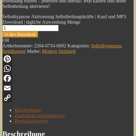
lebenslang nutzen – jederzeit und überall! Jetzt kaufen und deine
Selbstheilung aktivieren!
Selbsthypnose Aktivierung Selbstheilungskräfte | Kauf und MP3
Download | tägliche Anwendung Menge
In den Warenkorb
OR
Artikelnummer:
2204-0710-0092
Kategorien:
Selbsthypnosen
,
Spiritlounge
Marke:
Modern Spirituell
Pinterest
WhatsApp
Facebook
Email
Copy
Beschreibung
Zusätzliche Informationen
Link
Produktsicherheit
Beschreibung