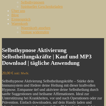
Selbsthypnosen
Spiritueller Geschenkeladen
Über uns
Blog
Erstgespräch
Warenkorb
Warenkorb ansehen
Vertrag widerrufen
Modern Spirituell
Vertrauensvoll & nachhaltig
Selbsthypnose Aktivierung
Selbstheilungskräfte | Kauf und MP3
Download | tägliche Anwendung
20,00
€
inkl. MwSt.
Selbsthypnose Aktivierung Selbstheilungskräfte – Stärke dein
Immunsystem und fördere deine Heilung mit dieser kraftvollen
Hypnose. Entspanne tief und aktiviere deine Selbstheilung durch
sanfte Suggestionen und heilsame Affirmationen. Ideal zur
Unterstützung bei Krankheiten, vor und nach Operationen oder zur
Prävention. Einfach downloaden, auf dein Handy laden und