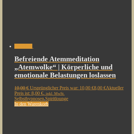
Angebot!
Befreiende Atemmeditation
„Atemwolke“ | Körperliche und
emotionale Belastungen loslassen
10,00
€
Ursprünglicher Preis war: 10,00 €
8,00
€
Aktueller
Preis ist: 8,00 €.
inkl. MwSt.
Selbsthypnosen
,
Spiritlounge
In den Warenkorb