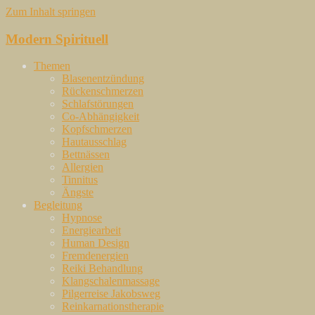
Zum Inhalt springen
Modern Spirituell
Themen
Blasenentzündung
Rückenschmerzen
Schlafstörungen
Co-Abhängigkeit
Kopfschmerzen
Hautausschlag
Bettnässen
Allergien
Tinnitus
Ängste
Begleitung
Hypnose
Energiearbeit
Human Design
Fremdenergien
Reiki Behandlung
Klangschalenmassage
Pilgerreise Jakobsweg
Reinkarnationstherapie