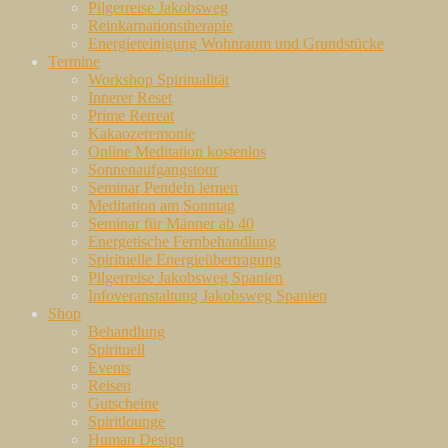
Pilgerreise Jakobsweg
Reinkarnationstherapie
Energiereinigung Wohnraum und Grundstücke
Termine
Workshop Spiritualität
Innerer Reset
Prime Retreat
Kakaozeremonie
Online Meditation kostenlos
Sonnenaufgangstour
Seminar Pendeln lernen
Meditation am Sonntag
Seminar für Männer ab 40
Energetische Fernbehandlung
Spirituelle Energieübertragung
Pilgerreise Jakobsweg Spanien
Infoveranstaltung Jakobsweg Spanien
Shop
Behandlung
Spirituell
Events
Reisen
Gutscheine
Spiritlounge
Human Design